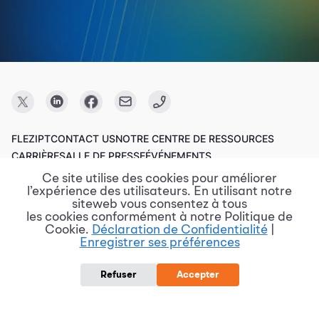
FLEZIPT
CONTACT US
NOTRE CENTRE DE RESSOURCES
CARRIÈRE
SALLE DE PRESSE
ÉVÉNEMENTS
Ce site utilise des cookies pour améliorer
l’expérience des utilisateurs. En utilisant notre
Copyright © 2023 FPT Software.
siteweb vous consentez à tous
les cookies conformément à notre Politique de
Cookie.
Déclaration de Confidentialité
|
Enregistrer ses préférences
Conditions d'utilisation
Politique de confidentialité
Divulgation de vulnérabilité
Politique de protection des données
Refuser
Accepter
Rapports de risque et de violation
Procurement @ FPT Software