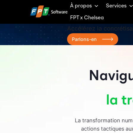
DX Gar
À propos
Services
FPT x Chelsea
Accélérez la concrétisa
Parlons-en
Navigu
la 
La transformation numér
actions tactiques aux