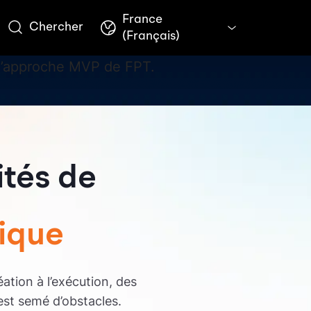
France
Chercher
(Français)
à l’approche MVP de FPT.
ités de
ique
ation à l’exécution, des
 est semé d’obstacles.