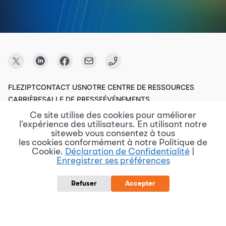
FLEZIPT
CONTACT US
NOTRE CENTRE DE RESSOURCES
CARRIÈRE
SALLE DE PRESSE
ÉVÉNEMENTS
Ce site utilise des cookies pour améliorer
l’expérience des utilisateurs. En utilisant notre
Copyright © 2023 FPT Software.
siteweb vous consentez à tous
les cookies conformément à notre Politique de
Cookie.
Déclaration de Confidentialité
|
Enregistrer ses préférences
Conditions d'utilisation
Politique de confidentialité
Divulgation de vulnérabilité
Politique de protection des données
Refuser
Accepter
Rapports de risque et de violation
Procurement @ FPT Software