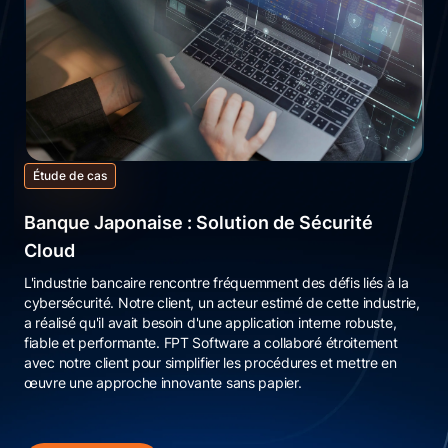
Étude de cas
Étude de cas
Étude de cas
Banque Japonaise : Solution de Sécurité
Révolutionner le Financement des Chaînes
Renforcer la sécurité Multi-Cloud
Cloud
avec l’Automatisation
Maintenir un environnement cloud présente de nombreux défis
pour les entreprises, rendant crucial le renforcement de la
L'industrie bancaire rencontre fréquemment des défis liés à la
L'industrie du commerce de détail évolue à une vitesse
sécurité et la protection des opérations stratégiques. Notre
cybersécurité. Notre client, un acteur estimé de cette industrie,
fulgurante, mais ce progrès entraîne également des défis
client recherchait une solution alignée aux normes et meilleures
a réalisé qu'il avait besoin d'une application interne robuste,
uniques. L'un de ces défis est la dépendance croissante aux
pratiques du secteur pour protéger efficacement son système,
fiable et performante. FPT Software a collaboré étroitement
efforts manuels, souvent source d'erreurs coûteuses. Notre
ses charges de travail cloud et ses données sensibles.
avec notre client pour simplifier les procédures et mettre en
client a su protéger ses données sensibles contre les violations
œuvre une approche innovante sans papier.
et pertes financières potentielles.