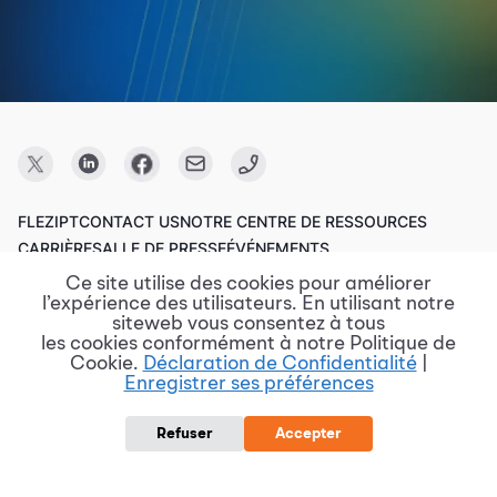
FLEZIPT
CONTACT US
NOTRE CENTRE DE RESSOURCES
CARRIÈRE
SALLE DE PRESSE
ÉVÉNEMENTS
Ce site utilise des cookies pour améliorer
l’expérience des utilisateurs. En utilisant notre
Copyright © 2023 FPT Software.
siteweb vous consentez à tous
les cookies conformément à notre Politique de
Cookie.
Déclaration de Confidentialité
|
Enregistrer ses préférences
Conditions d'utilisation
Politique de confidentialité
Divulgation de vulnérabilité
Politique de protection des données
Refuser
Accepter
Rapports de risque et de violation
Procurement @ FPT Software