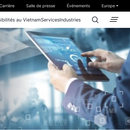
Carrière
Salle de presse
Événements
Europe
ibilités au Vietnam
Services
Industries