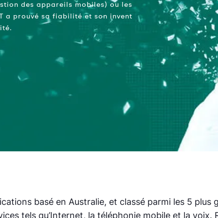
stion des appareils mobiles) ou les
 a prouvé sa fiabilité et son invent
ité.
cations basé en Australie, et classé parmi les 5 plu
ces tels qu’Internet, la téléphonie mobile et la voix.