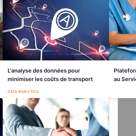
L'analyse des données pour
Platefo
minimiser les coûts de transport
au Servi
LOGISTIQUE
DATA ANALYTICS