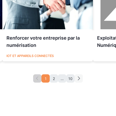
Renforcer votre entreprise par la
Exploita
numérisation
Numériqu
UTILITIES
IOT ET APPAREILS CONNECTÉS
1
2
...
10