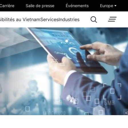
Carrière
Salle de presse
Événements
Europe
ibilités au Vietnam
Services
Industries