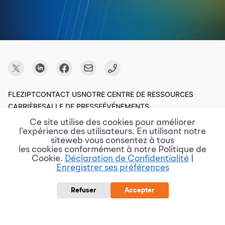
FLEZIPT
CONTACT US
NOTRE CENTRE DE RESSOURCES
CARRIÈRE
SALLE DE PRESSE
ÉVÉNEMENTS
Ce site utilise des cookies pour améliorer
l’expérience des utilisateurs. En utilisant notre
Copyright © 2023 FPT Software.
siteweb vous consentez à tous
les cookies conformément à notre Politique de
Cookie.
Déclaration de Confidentialité
|
Enregistrer ses préférences
Conditions d'utilisation
Politique de confidentialité
Divulgation de vulnérabilité
Politique de protection des données
Refuser
Accepter
Rapports de risque et de violation
Procurement @ FPT Software