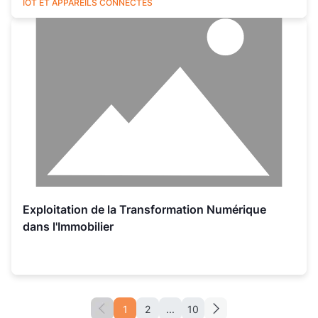
UTILITIES
IOT ET APPAREILS CONNECTÉS
Exploitation de la Transformation Numérique
dans l'Immobilier
1
2
...
10