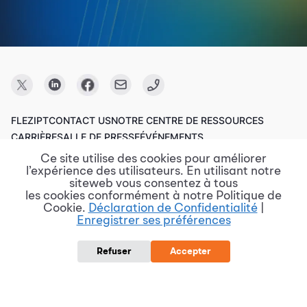
FLEZIPT
CONTACT US
NOTRE CENTRE DE RESSOURCES
CARRIÈRE
SALLE DE PRESSE
ÉVÉNEMENTS
Ce site utilise des cookies pour améliorer
l’expérience des utilisateurs. En utilisant notre
Copyright © 2023 FPT Software.
siteweb vous consentez à tous
les cookies conformément à notre Politique de
Cookie.
Déclaration de Confidentialité
|
Enregistrer ses préférences
Conditions d'utilisation
Politique de confidentialité
Divulgation de vulnérabilité
Politique de protection des données
Refuser
Accepter
Rapports de risque et de violation
Procurement @ FPT Software