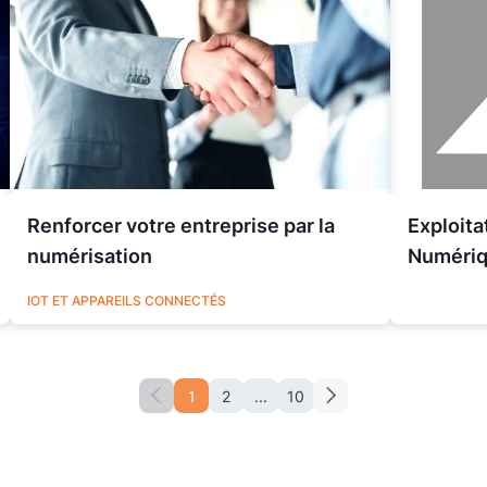
Renforcer votre entreprise par la
Exploita
numérisation
Numériqu
UTILITIES
IOT ET APPAREILS CONNECTÉS
1
2
...
10