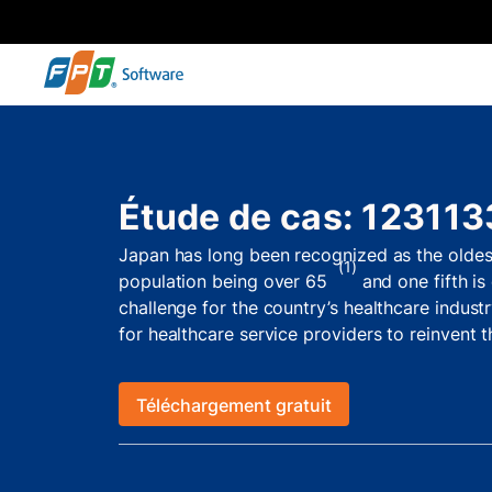
Étude de cas: 12311
Japan has long been recognized as the oldest
(1)
population being over 65
and one fifth is
challenge for the country’s healthcare indust
for healthcare service providers to reinvent t
As AI has been proving itself as a critical c
being of society, a wide array of applicable
Téléchargement gratuit
the globe, and Japan is no exception.
This case study will discuss how AI has bee
and optimize physical movement assessment in