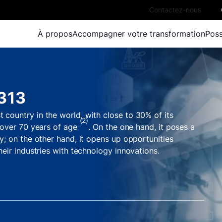
Contactez-nous
À propos
Accompagner votre transformation
Poss
3313
 country in the world, with close
to 30% of its
(2)
 over 70 years of age
. On the one hand, it poses a
ry; on the other hand, it opens up opportunities
heir industries with technology innovations.
omponent for future healthcare to improve the well-
 use cases has been developed and rolled out across
n leveraged by a Japanese business to speed up
 elderly patients while releasing the