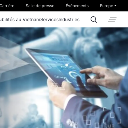
Carrière
Salle de presse
Événements
Europe
ibilités au Vietnam
Services
Industries