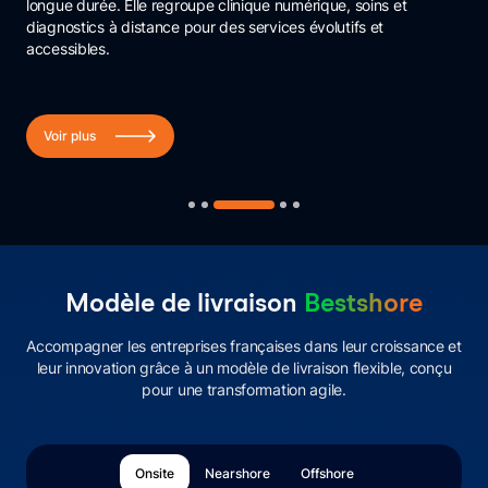
longue durée. Elle regroupe clinique numérique, soins et
aux superviseurs des infos multilingues en langage naturel,
ETH, UART, PLC, conformité), FPT a assuré une intégration
diagnostics à distance pour des services évolutifs et
sans ERP, MES ni SQL, en toute sécurité.
fluide grâce à son expertise en véhicules électriques et
accessibles.
logiciels.
Voir plus
Voir plus
Voir plus
Modèle de livraison
Bestshore
Accompagner les entreprises françaises dans leur croissance et
leur innovation grâce à un modèle de livraison flexible, conçu
pour une transformation agile.
Onsite
Nearshore
Offshore