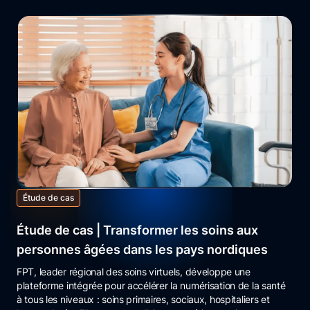
Étude de cas
Étude de cas
Étude de cas
Étude de cas | Transformer les soins aux
Étude de cas | Moderniser la gestion d’usine
Étude de cas | Concevoir un système de
personnes âgées dans les pays nordiques
avec l’IA conversationnelle
recharge pour véhicules électriques
FPT, leader régional des soins virtuels, développe une
Une entreprise manufacturière japonaise implantée au Vietnam,
L’un des grands constructeurs automobiles a confié à FPT le
plateforme intégrée pour accélérer la numérisation de la santé
Mexique... voulait simplifier l’accès aux données. FPT a conçu
développement complet d’un système de recharge. Malgré des
à tous les niveaux : soins primaires, sociaux, hospitaliers et
une app web légère avec GenAI/LLM, déployée sur site, offrant
défis techniques (contrôleur multi-chargeurs, protocoles CAN,